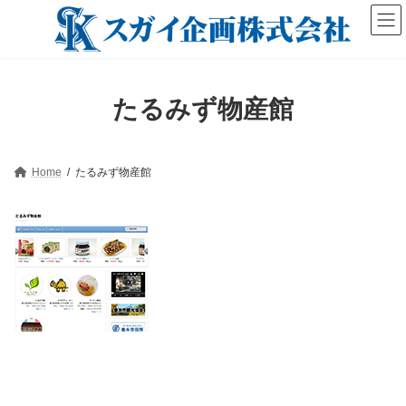
コ
ナ
ン
ビ
テ
ゲ
ン
ー
ツ
シ
へ
ョ
たるみず物産館
ス
ン
キ
に
ッ
移
プ
動
Home
たるみず物産館