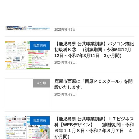
訓練生募集中！！【鹿児島県 公共職業訓
職業訓練
練】ＩＴビジネス科【WEBアプリ制作】
Ｋ① （訓練期間：令和7年8月29日～令
和8年1月28日 5カ月間）
2025年6月3日
【鹿児島県 公共職業訓練】パソコン簿記
職業訓練
初級科Ｋ② （訓練期間：令和6年12月
12日～令和7年3月11日 3か月間）
2024年9月9日
鹿屋市西原に「西原ＰＣスクール」を開
未分類
設いたします。
2024年9月9日
【鹿児島県 公共職業訓練】ＩＴビジネス
職業訓練
科【WEBデザイン】 （訓練期間：令和
６年１１月８日～令和７年３月７日 ４
か月間）